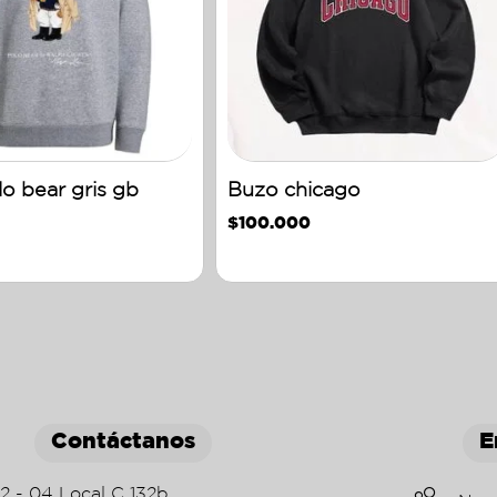
o bear gris gb
Buzo chicago
$
100.000
Contáctanos
E
22 - 04 Local C 132b