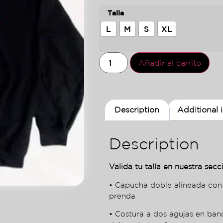
Talla
L
M
S
XL
Añadir al carrito
Description
Additional 
Description
Valida tu talla en nuestra secci
• Capucha doble alineada con
prenda
• Costura a dos agujas en ba