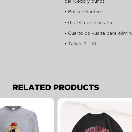
del ruedo y puños
• Bolsa delantera
• Rib 1×1 con elastano
• Cuarto de vuelta para elimin
• Tallas: S – XL
RELATED PRODUCTS