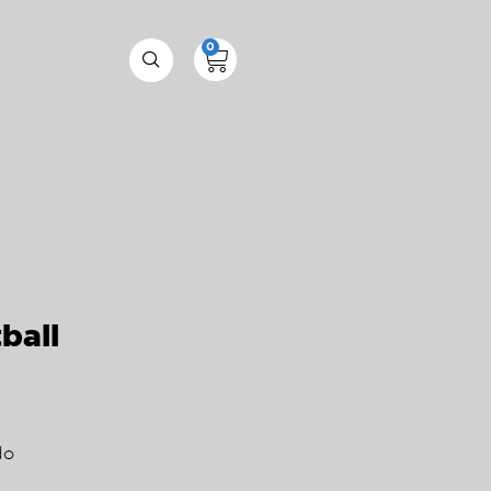
0
ball
do