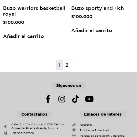
Buzo warriors basketball
Buzo sporty and rich
royal
$
100.000
$
100.000
Añadir al carrito
Añadir al carrito
1
2
→
Siguenos en
Contactanos
Enlaces de interes
Calle 10 # 22 - 04 Local C 132b
Centro
Nosotros
Comercial Puerta Grande,
Bogotá
Política de Privacidad
+57 3052087509
Política de devolución y garantía