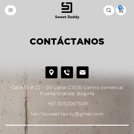
0
CONTÁCTANOS
Calle 10 # 22 – 04 Local C132b Centro comercial
Puerta Grande, Bogotá
+57 3052087509
tiendasweetdaddy@gmail.com