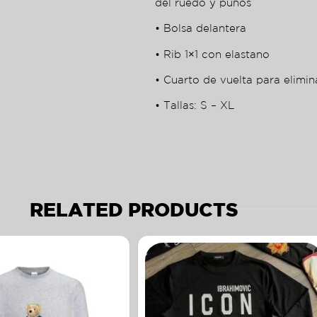
del ruedo y puños
• Bolsa delantera
• Rib 1×1 con elastano
• Cuarto de vuelta para elimin
• Tallas: S – XL
RELATED PRODUCTS