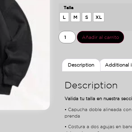
Talla
L
M
S
XL
Añadir al carrito
Description
Additional 
Description
Valida tu talla en nuestra secci
• Capucha doble alineada con
prenda
• Costura a dos agujas en ba