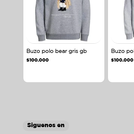
Buzo polo bear gris gb
Buzo pol
$
100.000
$
100.000
Siguenos en