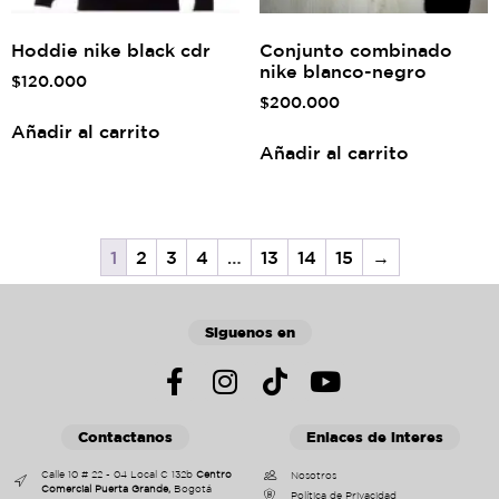
Hoddie nike black cdr
Conjunto combinado
nike blanco-negro
$
120.000
$
200.000
Añadir al carrito
Añadir al carrito
1
2
3
4
…
13
14
15
→
Siguenos en
Contactanos
Enlaces de interes
Calle 10 # 22 - 04 Local C 132b
Centro
Nosotros
Comercial Puerta Grande,
Bogotá
Política de Privacidad