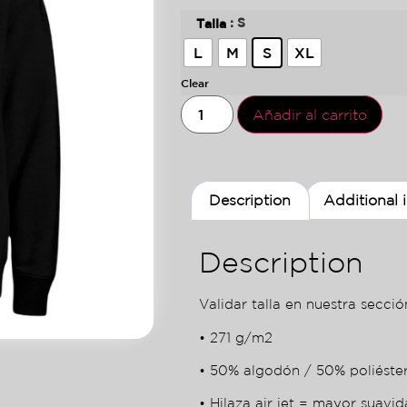
: S
Talla
L
M
S
XL
Clear
Añadir al carrito
Description
Additional 
Description
Validar talla en nuestra sección
• 271 g/m2
• 50% algodón / 50% poliéste
• Hilaza air jet = mayor suavid