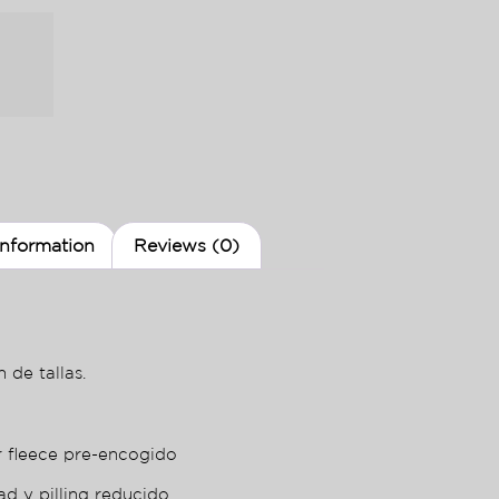
information
Reviews (0)
 de tallas.
r fleece pre-encogido
ad y pilling reducido