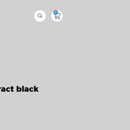
0
ract black