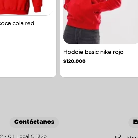
oca cola red
Hoddie basic nike rojo
$
120.000
Contáctanos
E
22 - 04 Local C 132b