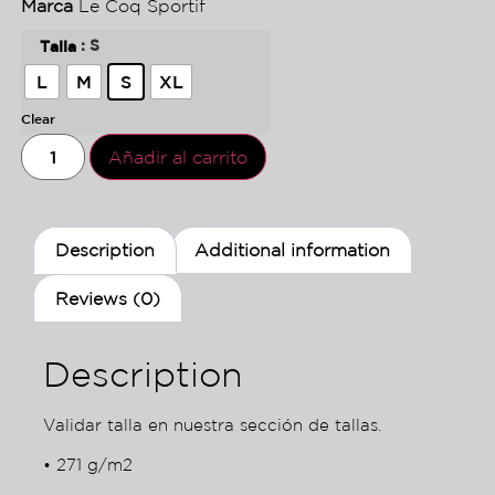
Marca
Le Coq Sportif
: S
Talla
L
M
S
XL
Clear
Añadir al carrito
Description
Additional information
Reviews (0)
Description
Validar talla en nuestra sección de tallas.
• 271 g/m2