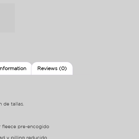
information
Reviews (0)
 de tallas.
r fleece pre-encogido
ad y pilling reducido