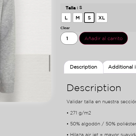
: S
Talla
L
M
S
XL
Clear
Añadir al carrito
Description
Additional 
Description
Validar talla en nuestra sección
• 271 g/m2
• 50% algodón / 50% poliéste
• Hilaza air jet = mayor suavid