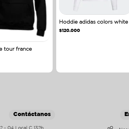
Hoddie adidas colors white
$
120.000
e tour france
Contáctanos
E
22 - 04 Local C 132b