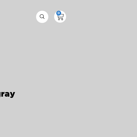
0
gray