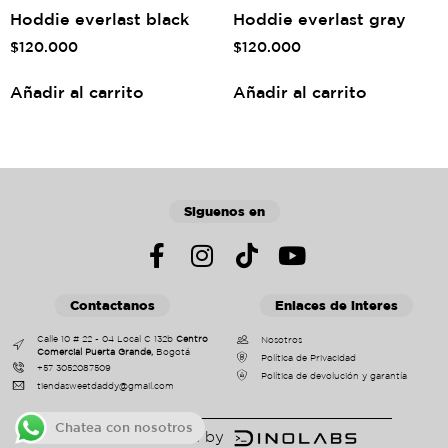
Hoddie everlast black
Hoddie everlast gray
$
120.000
$
120.000
Añadir al carrito
Añadir al carrito
Siguenos en
Contactanos
Enlaces de interes
Calle 10 # 22 - 04 Local C 132b
Centro
Nosotros
Comercial Puerta Grande,
Bogotá
Política de Privacidad
+57 3052087509
Política de devolución y garantía
tiendasweetdaddy@gmail.com
Chatea con nosotros
Powered by