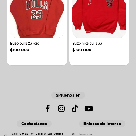
Buzo bulls 23 rojo
Buzo nike bulls 33
$
100.000
$
100.000
Añadir al carrito
Añadir al carrito
Siguenos en
Contactanos
Enlaces de interes
Calle 10 # 22 - 04 Local C 132b
Centro
Nosotros