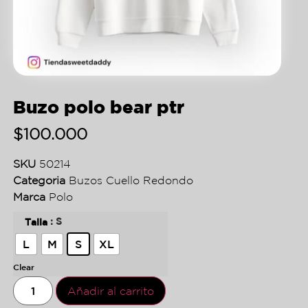
Buzo polo bear ptr
$
100.000
SKU
50214
Categoria
Buzos Cuello Redondo
Marca
Polo
: S
Talla
L
M
S
XL
Clear
Añadir al carrito