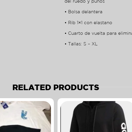
del ruedo y puños
• Bolsa delantera
• Rib 1×1 con elastano
• Cuarto de vuelta para elimin
• Tallas: S – XL
RELATED PRODUCTS