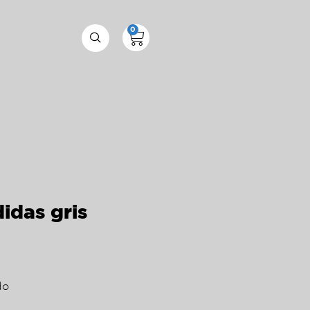
0
idas gris
do