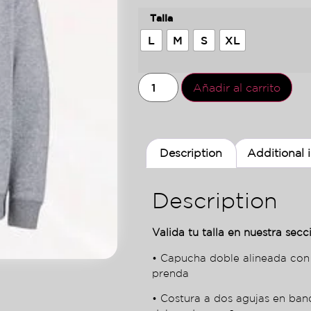
Talla
L
M
S
XL
Añadir al carrito
Description
Additional 
Description
Valida tu talla en nuestra secci
• Capucha doble alineada con
prenda
• Costura a dos agujas en ba