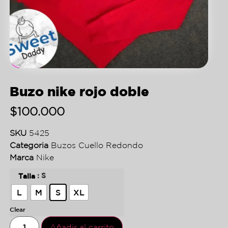
Buzo nike rojo doble
$
100.000
SKU
5425
Categoria
Buzos Cuello Redondo
Marca
Nike
: S
Talla
L
M
S
XL
Clear
Añadir al carrito