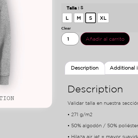
: S
Talla
L
M
S
XL
Clear
Añadir al carrito
Description
Additional 
Description
Validar talla en nuestra sección
• 271 g/m2
• 50% algodón / 50% poliéste
• Hilaza air jet = mayor suavid