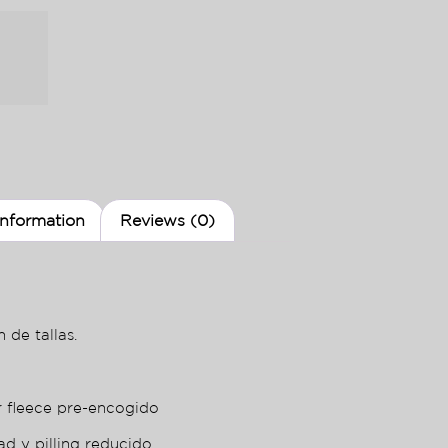
information
Reviews (0)
 de tallas.
r fleece pre-encogido
ad y pilling reducido