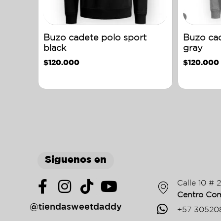
Buzo cadete polo sport
Buzo cad
black
gray
$
120.000
$
120.000
Siguenos en
Calle 10 # 
Centro Com
@tiendasweetdaddy
+57 30520