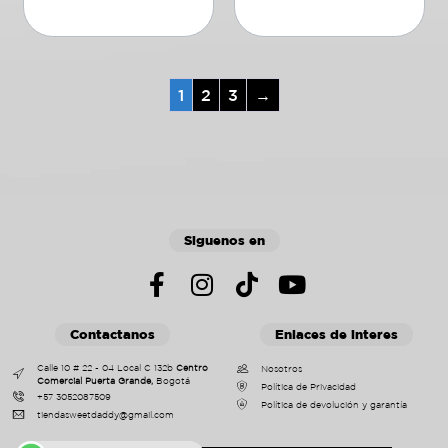
Añadir al carrito
Añadir al carrito
1
2
3
→
Siguenos en
Contactanos
Enlaces de interes
Calle 10 # 22 - 04 Local C 132b
Centro
Nosotros
Comercial Puerta Grande,
Bogotá
Política de Privacidad
+57 3052087509
Política de devolución y garantía
tiendasweetdaddy@gmail.com