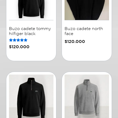
Buzo cadete tommy
Buzo cadete north
hilfiger black
face
$
120.000
Rated
$
120.000
5.00
out of 5
Añadir al carrito
Añadir al carrito