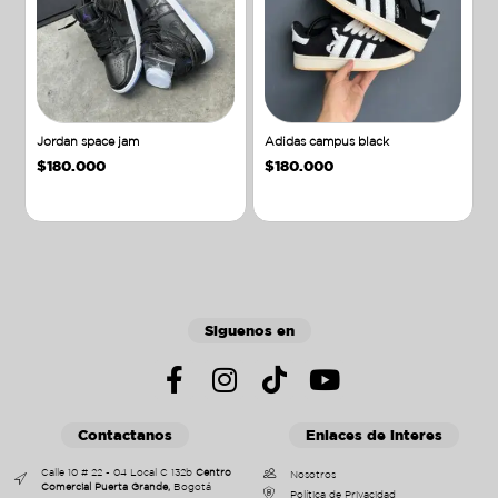
Jordan space jam
Adidas campus black
$
180.000
$
180.000
Añadir al carrito
Añadir al carrito
Siguenos en
Contactanos
Enlaces de interes
Calle 10 # 22 - 04 Local C 132b
Centro
Nosotros
Comercial Puerta Grande,
Bogotá
Política de Privacidad