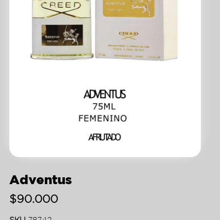
Adventus
$
90.000
SKU
78742