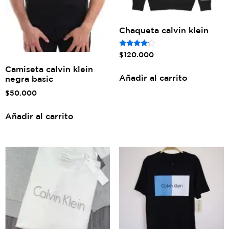
Chaqueta calvin klein
Rated
$
120.000
4.00
out of 5
Camiseta calvin klein
Añadir al carrito
negra basic
$
50.000
Añadir al carrito