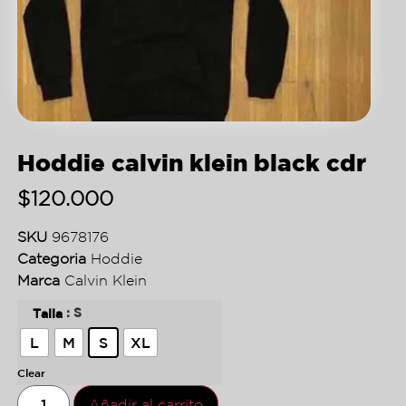
Hoddie calvin klein black cdr
$
120.000
SKU
9678176
Categoria
Hoddie
Marca
Calvin Klein
: S
Talla
L
M
S
XL
Clear
Añadir al carrito