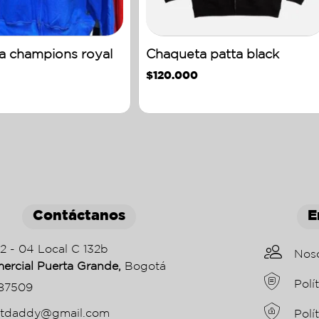
a champions royal
Chaqueta patta black
$
120.000
Contáctanos
E
22 - 04 Local C 132b
Nos
ercial Puerta Grande,
Bogotá
Polí
87509
etdaddy@gmail.com
Polí