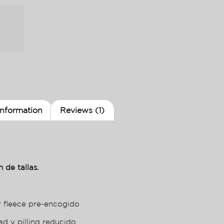
information
Reviews (1)
 de tallas.
r fleece pre-encogido
ad y pilling reducido