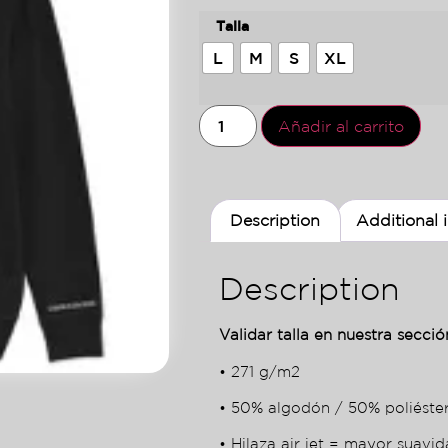
Talla
L
M
S
XL
Añadir al carrito
Description
Additional 
Description
Validar talla en nuestra sección
• 271 g/m2
• 50% algodón / 50% poliéste
• Hilaza air jet = mayor suavid