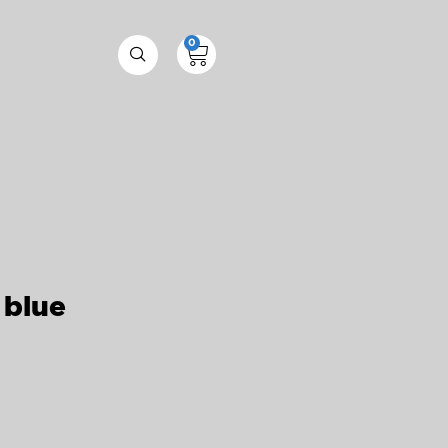
0
 blue