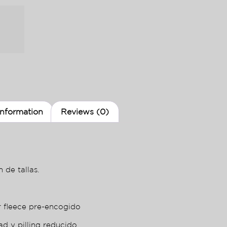
information
Reviews (0)
 de tallas.
r fleece pre-encogido
ad y pilling reducido