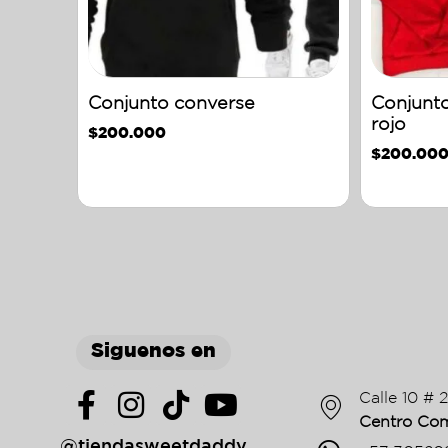
Conjunto converse
Conjunt
rojo
$
200.000
$
200.00
Siguenos en
Calle 10 # 
Centro Com
@tiendasweetdaddy