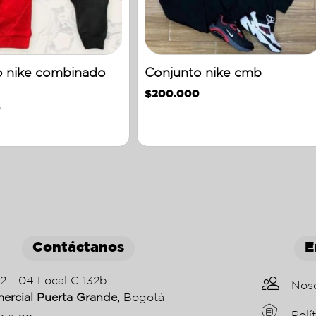
o nike combinado
Conjunto nike cmb
$
200.000
0
Contáctanos
E
22 - 04 Local C 132b
Nos
ercial Puerta Grande,
Bogotá
Polí