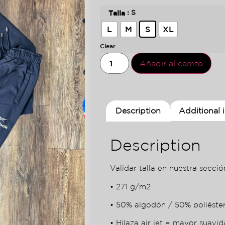
: S
Talla
L
M
S
XL
Clear
Añadir al carrito
Description
Additional 
Description
Validar talla en nuestra sección
• 271 g/m2
• 50% algodón / 50% poliéste
• Hilaza air jet = mayor suavid