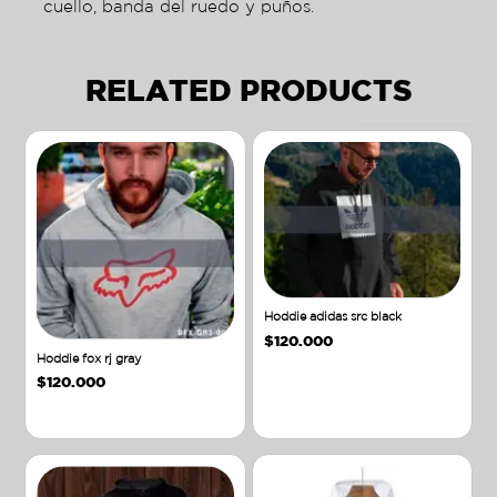
cuello, banda del ruedo y puños.
RELATED PRODUCTS
Hoddie adidas src black
$
120.000
Hoddie fox rj gray
$
120.000
Añadir al carrito
Añadir al carrito