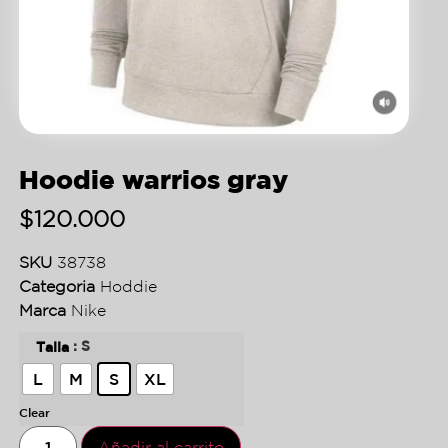
Hoodie warrios gray
$
120.000
SKU
38738
Categoria
Hoddie
Marca
Nike
: S
Talla
L
M
S
XL
Clear
Añadir al carrito