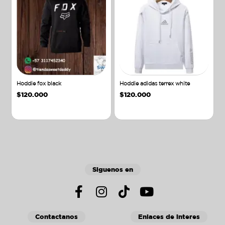
Hoddie fox black
Hoddie adidas terrex white
$
120.000
$
120.000
Añadir al carrito
Añadir al carrito
Siguenos en
Contactanos
Enlaces de interes