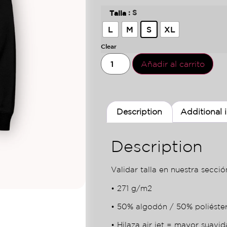
: S
Talla
L
M
S
XL
Clear
Añadir al carrito
Description
Additional 
Description
Validar talla en nuestra sección
• 271 g/m2
• 50% algodón / 50% poliéste
• Hilaza air jet = mayor suavid