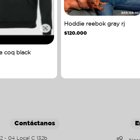
Hoddie reebok gray rj
$
120.000
e coq black
Contáctanos
E
22 - 04 Local C 132b
Nos