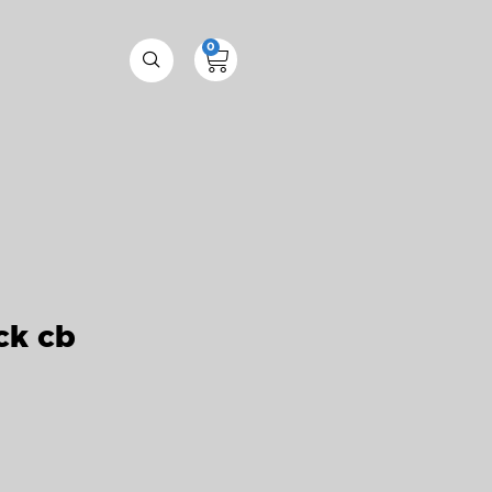
0
ck cb