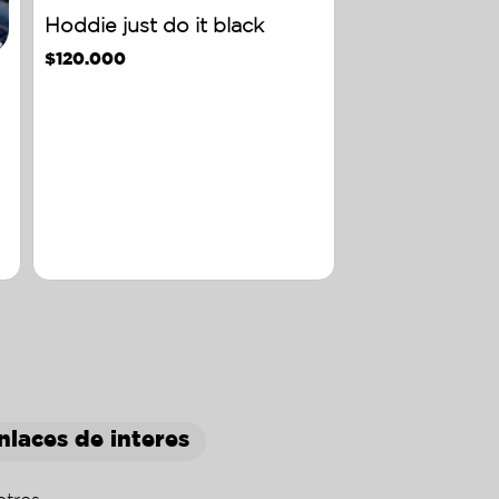
Hoddie just do it black
$
120.000
nlaces de interes
otros