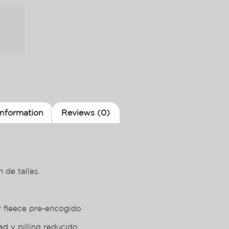
information
Reviews (0)
 de tallas.
r fleece pre-encogido
ad y pilling reducido