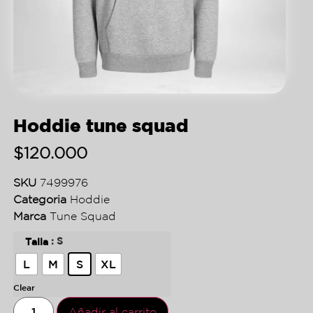
Hoddie tune squad
$
120.000
SKU
7499976
Categoria
Hoddie
Marca
Tune Squad
: S
Talla
L
M
S
XL
Clear
Añadir al carrito