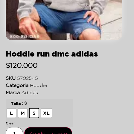
Hoddie run dmc adidas
$
120.000
SKU
5702545
Categoria
Hoddie
Marca
Adidas
: S
Talla
L
M
S
XL
Clear
Añadir al carrito