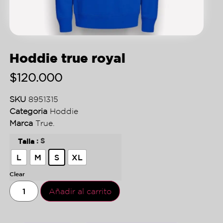
Hoddie true royal
$
120.000
SKU
8951315
Categoria
Hoddie
Marca
True.
: S
Talla
L
M
S
XL
Clear
Añadir al carrito