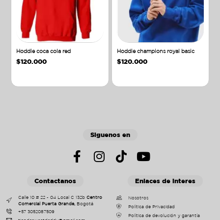
Hoddie coca cola red
Hoddie champions royal basic
$
120.000
$
120.000
Añadir al carrito
Añadir al carrito
Siguenos en
Contactanos
Enlaces de interes
Calle 10 # 22 - 04 Local C 132b
Centro
Nosotros
Comercial Puerta Grande,
Bogotá
Política de Privacidad
+57 3052087509
Política de devolución y garantía