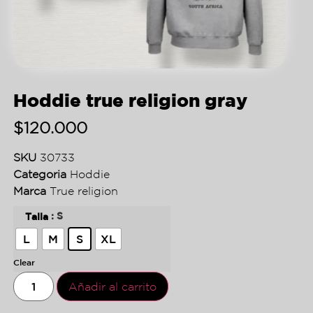
Hoddie true religion gray
$
120.000
SKU
30733
Categoria
Hoddie
Marca
True religion
: S
Talla
L
M
S
XL
Clear
Añadir al carrito