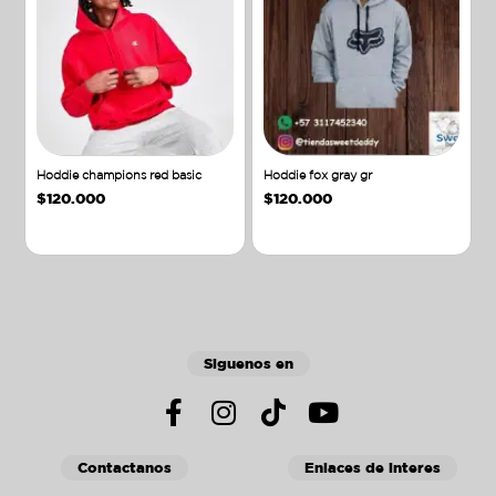
Hoddie champions red basic
Hoddie fox gray gr
$
120.000
$
120.000
Añadir al carrito
Añadir al carrito
Siguenos en
Contactanos
Enlaces de interes