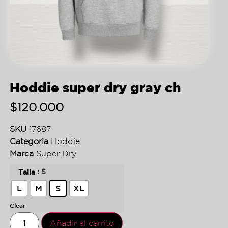
Hoddie super dry gray ch
$
120.000
SKU
17687
Categoria
Hoddie
Marca
Super Dry
: S
Talla
L
M
S
XL
Clear
Añadir al carrito