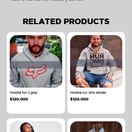
RELATED PRODUCTS
Hoddie fox rj gray
Hoddie run dmc adidas
$
120.000
$
120.000
Añadir al carrito
Añadir al carrito