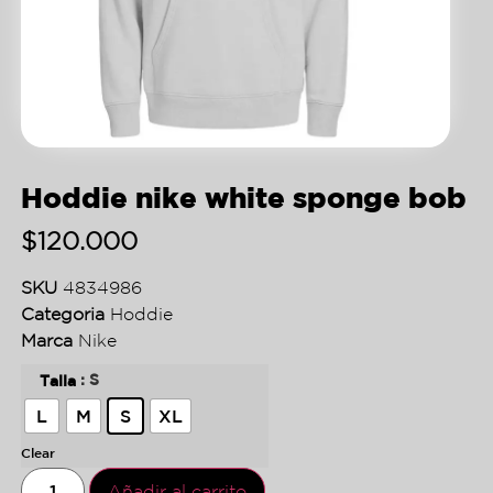
Hoddie nike white sponge bob
$
120.000
SKU
4834986
Categoria
Hoddie
Marca
Nike
: S
Talla
L
M
S
XL
Clear
Añadir al carrito