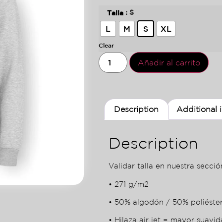
: S
Talla
L
M
S
XL
Clear
Añadir al carrito
Description
Additional 
Description
Validar talla en nuestra sección
• 271 g/m2
• 50% algodón / 50% poliéste
• Hilaza air jet = mayor suavid