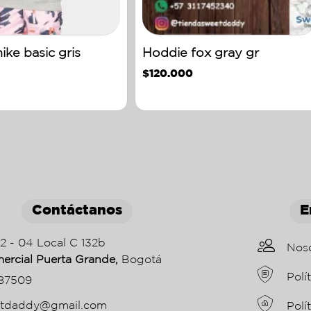
ike basic gris
Hoddie fox gray gr
$
120.000
Contáctanos
E
22 - 04 Local C 132b
Nos
ercial Puerta Grande,
Bogotá
Polí
87509
etdaddy@gmail.com
Polí