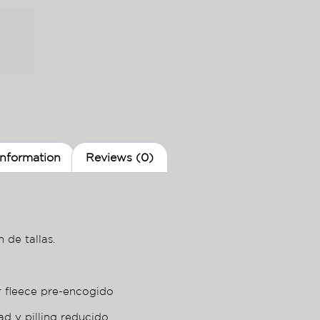
information
Reviews (0)
 de tallas.
r fleece pre-encogido
ad y pilling reducido