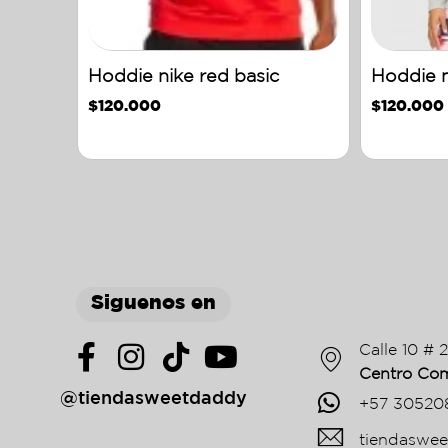
Hoddie nike red basic
Hoddie n
$
120.000
$
120.000
Siguenos en
Calle 10 # 
Centro Com
@tiendasweetdaddy
+57 30520
tiendaswe