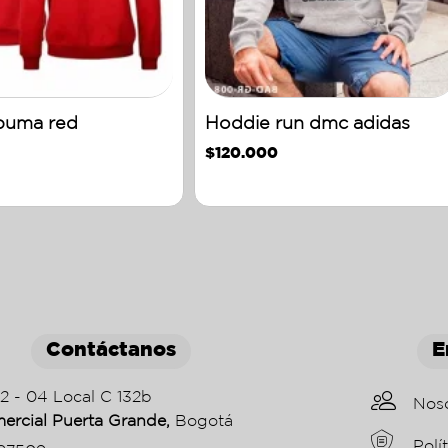
puma red
Hoddie run dmc adidas
$
120.000
Contáctanos
E
22 - 04 Local C 132b
Nos
ercial Puerta Grande,
Bogotá
Polí