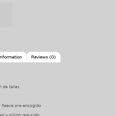
information
Reviews (0)
 de tallas.
r fleece pre-encogido
ad y pilling reducido