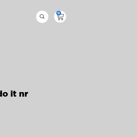
0
o it nr