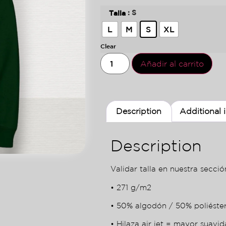
: S
Talla
L
M
S
XL
Clear
Añadir al carrito
Description
Additional 
Description
Validar talla en nuestra sección
• 271 g/m2
• 50% algodón / 50% poliéste
• Hilaza air jet = mayor suavid