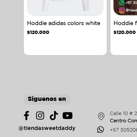
Hoddie adidas colors white
Hoddie f
$
120.000
$
120.000
Siguenos en
Calle 10 # 
Centro Com
@tiendasweetdaddy
+57 30520