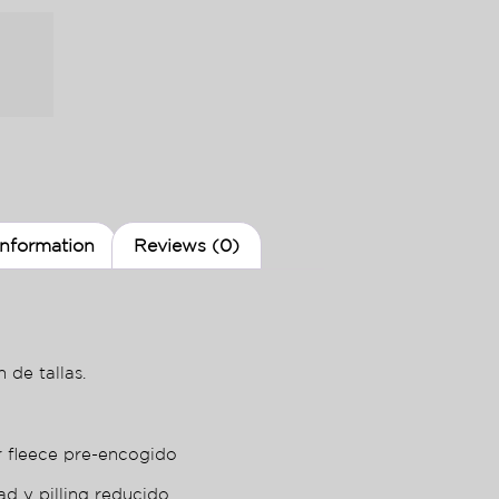
information
Reviews (0)
 de tallas.
r fleece pre-encogido
ad y pilling reducido