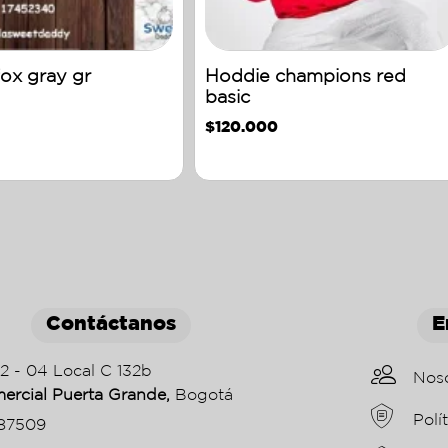
ox gray gr
Hoddie champions red
basic
$
120.000
Contáctanos
E
22 - 04 Local C 132b
Nos
ercial Puerta Grande,
Bogotá
Polí
87509