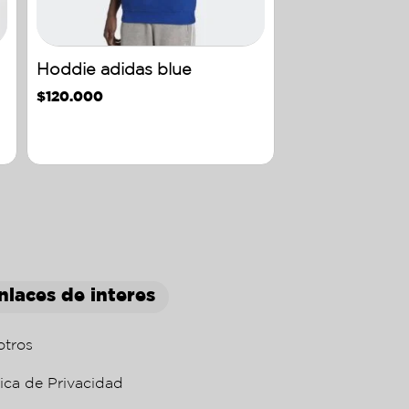
Hoddie adidas blue
$
120.000
nlaces de interes
otros
tica de Privacidad