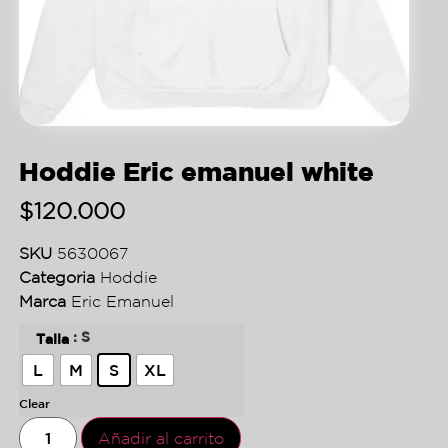
Hoddie Eric emanuel white
$
120.000
SKU
5630067
Categoria
Hoddie
Marca
Eric Emanuel
: S
Talla
L
M
S
XL
Clear
Añadir al carrito