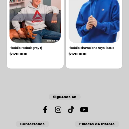
Hoddie reebok gray rj
Hoddie champions royal basic
$
120.000
$
120.000
Añadir al carrito
Añadir al carrito
Siguenos en
Contactanos
Enlaces de interes