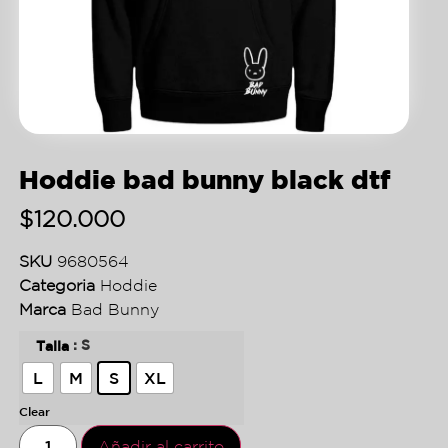
Hoddie bad bunny black dtf
$
120.000
SKU
9680564
Categoria
Hoddie
Marca
Bad Bunny
: S
Talla
L
M
S
XL
Clear
Añadir al carrito