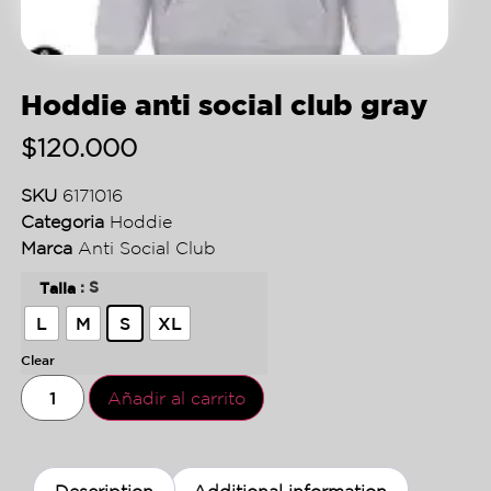
Hoddie anti social club gray
$
120.000
SKU
6171016
Categoria
Hoddie
Marca
Anti Social Club
: S
Talla
L
M
S
XL
Clear
Añadir al carrito
Description
Additional information