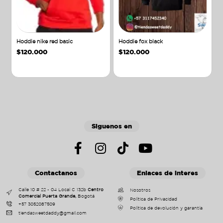
Hoddie nike red basic
Hoddie fox black
$
120.000
$
120.000
Añadir al carrito
Añadir al carrito
Siguenos en
Contactanos
Enlaces de interes
Calle 10 # 22 - 04 Local C 132b
Centro
Nosotros
Comercial Puerta Grande,
Bogotá
Política de Privacidad
+57 3052087509
Política de devolución y garantía
tiendasweetdaddy@gmail.com