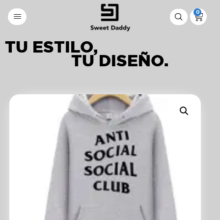
0
TU ESTILO,
TU DISEÑO.