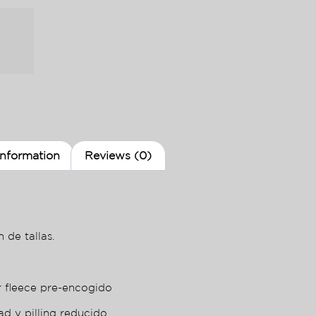
information
Reviews (0)
 de tallas.
r fleece pre-encogido
ad y pilling reducido