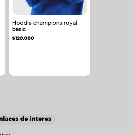
Hoddie champions royal
basic
$
120.000
nlaces de interes
otros