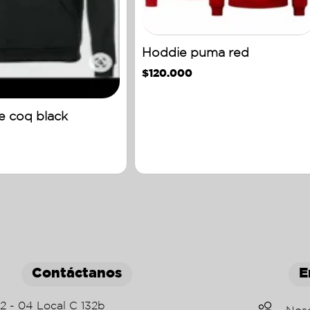
Hoddie puma red
$
120.000
e coq black
Contáctanos
E
22 - 04 Local C 132b
Nos