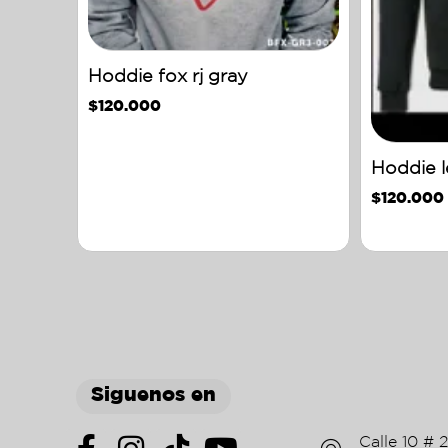
Hoddie fox rj gray
$
120.000
Hoddie l
$
120.000
Siguenos en
Calle 10 # 