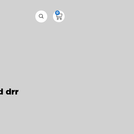
0
d drr