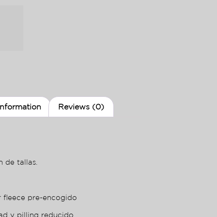
information
Reviews (0)
 de tallas.
r fleece pre-encogido
ad y pilling reducido