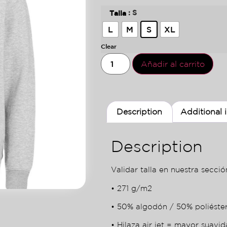
: S
Talla
L
M
S
XL
Clear
Añadir al carrito
Description
Additional 
Description
Validar talla en nuestra sección
• 271 g/m2
• 50% algodón / 50% poliéste
• Hilaza air jet = mayor suavid