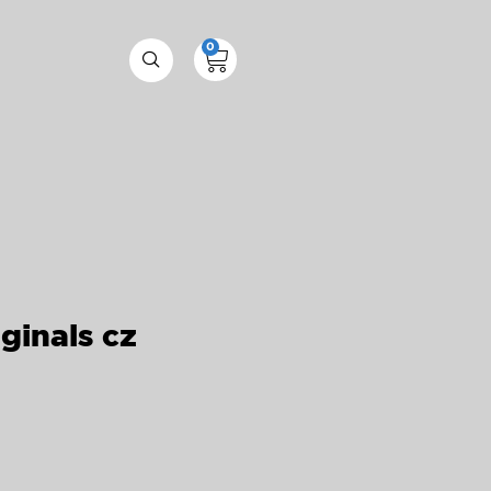
0
ginals cz