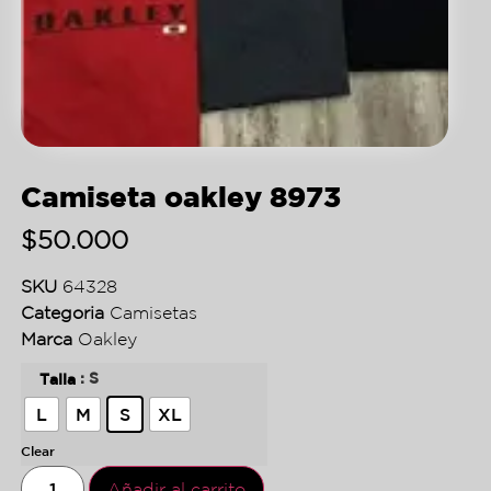
Camiseta oakley 8973
$
50.000
SKU
64328
Categoria
Camisetas
Marca
Oakley
: S
Talla
L
M
S
XL
Clear
Añadir al carrito