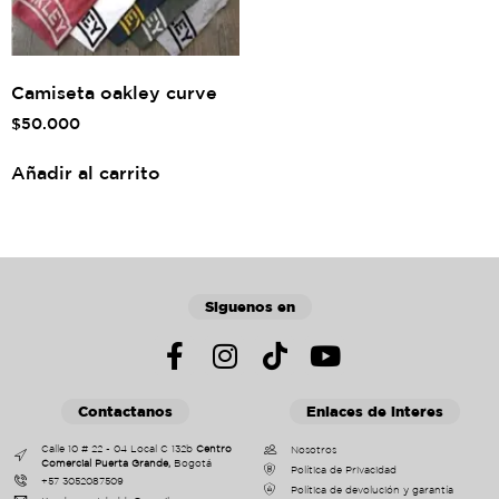
Camiseta oakley curve
$
50.000
Añadir al carrito
Siguenos en
Contactanos
Enlaces de interes
Calle 10 # 22 - 04 Local C 132b
Centro
Nosotros
Comercial Puerta Grande,
Bogotá
Política de Privacidad
+57 3052087509
Política de devolución y garantía