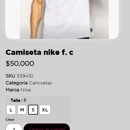
Camiseta nike f. c
$
50.000
SKU
339410
Categoria
Camisetas
Marca
Nike
: S
Talla
L
M
S
XL
Clear
Añadir al carrito