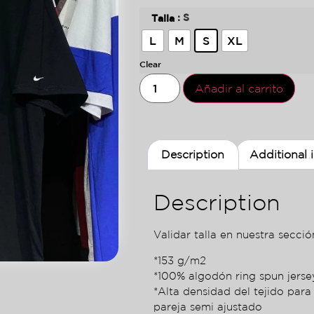
: S
Talla
L
M
S
XL
Clear
Añadir al carrito
Description
Additional 
Description
Validar talla en nuestra sección
*153 g/m2
*100% algodón ring spun jers
*Alta densidad del tejido para
pareja semi ajustado