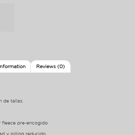
information
Reviews (0)
 de tallas.
r fleece pre-encogido
ad y pilling reducido