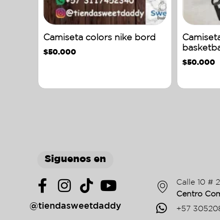
Camiseta colors nike bord
Camiset
basketba
$
50.000
$
50.000
Siguenos en
Calle 10 # 
Centro Com
@tiendasweetdaddy
+57 30520