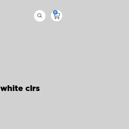
0
white clrs