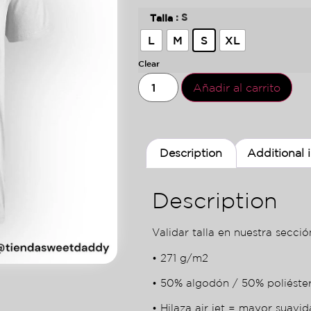
: S
Talla
L
M
S
XL
Clear
Añadir al carrito
Description
Additional 
Description
Validar talla en nuestra sección
• 271 g/m2
• 50% algodón / 50% poliéste
• Hilaza air jet = mayor suavid