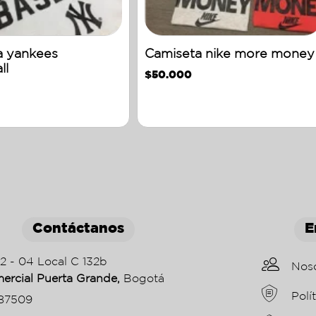
a yankees
Camiseta nike more money
ll
$
50.000
Contáctanos
E
22 - 04 Local C 132b
Nos
ercial Puerta Grande,
Bogotá
Polí
87509