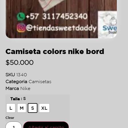
Camiseta colors nike bord
$
50.000
SKU
1340
Categoria
Camisetas
Marca
Nike
: S
Talla
L
M
S
XL
Clear
Añadir al carrito