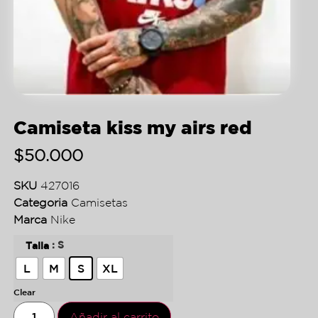
Camiseta kiss my airs red
$
50.000
SKU
427016
Categoria
Camisetas
Marca
Nike
: S
Talla
L
M
S
XL
Clear
Añadir al carrito