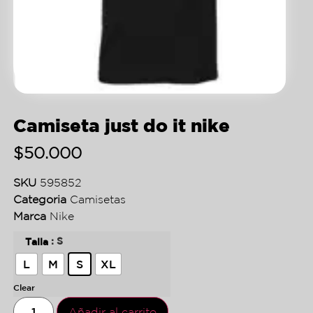
Camiseta just do it nike
$
50.000
SKU
595852
Categoria
Camisetas
Marca
Nike
: S
Talla
L
M
S
XL
Clear
Añadir al carrito