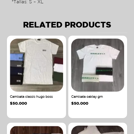
*Tallas: S – XL
RELATED PRODUCTS
Camiseta classic hugo boss
Camiseta oakley grn
$
50.000
$
50.000
Añadir al carrito
Añadir al carrito