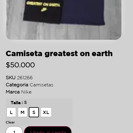
Camiseta greatest on earth
$
50.000
SKU
261266
Categoria
Camisetas
Marca
Nike
: S
Talla
L
M
S
XL
Clear
Añadir al carrito