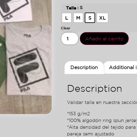
: S
Talla
L
M
S
XL
Clear
Añadir al carrito
Description
Additional 
Description
Validar talla en nuestra sección
*153 g/m2
*100% algodón ring spun jers
*Alta densidad del tejido para
pareja semi ajustado