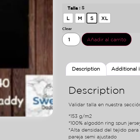
: S
Talla
L
M
S
XL
Clear
Añadir al carrito
Description
Additional 
Description
Validar talla en nuestra sección
*153 g/m2
*100% algodón ring spun jers
*Alta densidad del tejido para
pareja semi ajustado