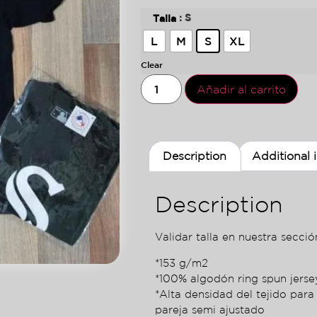
: S
Talla
L
M
S
XL
Clear
Añadir al carrito
Description
Additional 
Description
Validar talla en nuestra sección
*153 g/m2
*100% algodón ring spun jers
*Alta densidad del tejido para
pareja semi ajustado