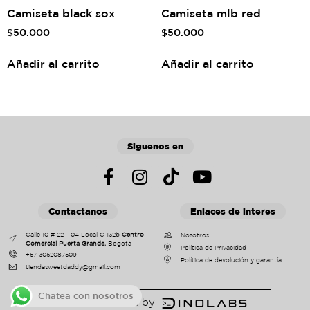
Camiseta black sox
Camiseta mlb red
$
50.000
$
50.000
Añadir al carrito
Añadir al carrito
Siguenos en
Contactanos
Enlaces de interes
Calle 10 # 22 - 04 Local C 132b
Centro
Nosotros
Comercial Puerta Grande,
Bogotá
Política de Privacidad
+57 3052087509
Política de devolución y garantía
tiendasweetdaddy@gmail.com
Chatea con nosotros
Powered by