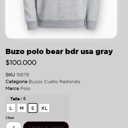
Buzo polo bear bdr usa gray
$
100.000
SKU
15679
Categoria
Buzos Cuello Redondo
Marca
Polo
: S
Talla
L
M
S
XL
Clear
Añadir al carrito